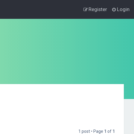
Register
Login
1 post • Page
1
of
1