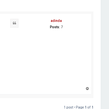
adinda
Quote
Posts:
7
T
o
p
1 post • Page
1
of
1