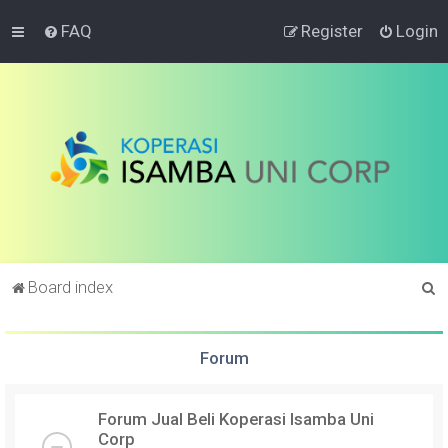
FAQ
Register
Login
S
Board index
e
a
Forum
r
c
Forum Jual Beli Koperasi Isamba Uni
h
Corp