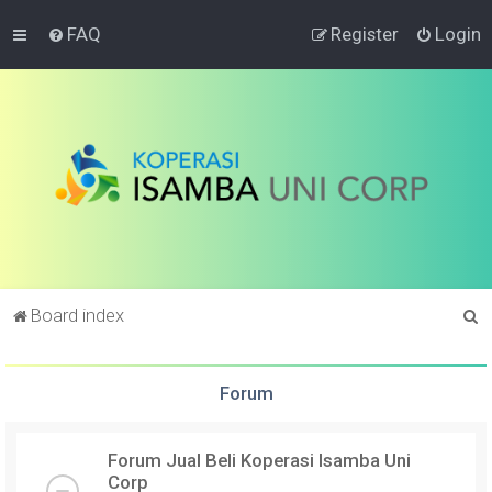
FAQ
Register
Login
S
Board index
e
a
Forum
r
c
Forum Jual Beli Koperasi Isamba Uni
h
Corp