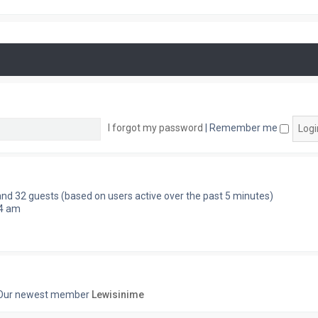
I forgot my password
|
Remember me
 and 32 guests (based on users active over the past 5 minutes)
54 am
Our newest member
Lewisinime