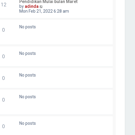
Pendidikan Mulai bulan Maret
12
V
by
adinda
i
Mon Feb 21, 2022 6:28 am
e
w
t
No posts
0
h
e
l
a
t
No posts
e
0
s
t
p
o
No posts
0
s
t
No posts
0
No posts
0