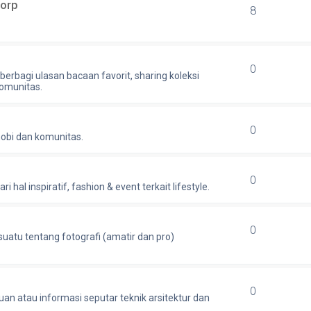
Corp
8
0
berbagi ulasan bacaan favorit, sharing koleksi
komunitas.
0
hobi dan komunitas.
0
 hal inspiratif, fashion & event terkait lifestyle.
0
uatu tentang fotografi (amatir dan pro)
0
an atau informasi seputar teknik arsitektur dan