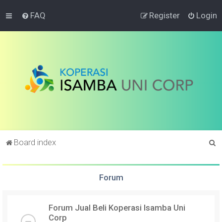
FAQ
Register
Login
S
Board index
e
a
Forum
r
c
Forum Jual Beli Koperasi Isamba Uni
h
Corp