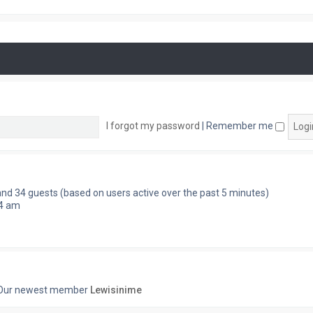
I forgot my password
|
Remember me
 and 34 guests (based on users active over the past 5 minutes)
54 am
Our newest member
Lewisinime