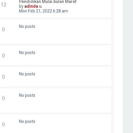
Pendidikan Mulai bulan Maret
12
V
by
adinda
i
Mon Feb 21, 2022 6:28 am
e
w
t
No posts
0
h
e
l
a
t
No posts
e
0
s
t
p
o
No posts
0
s
t
No posts
0
No posts
0