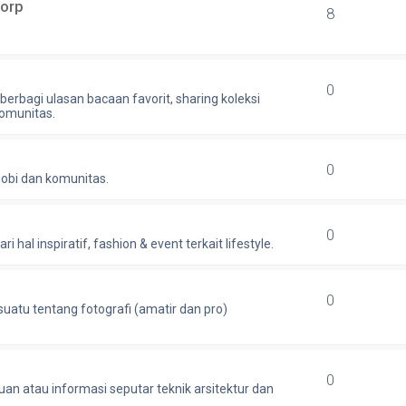
Corp
8
0
berbagi ulasan bacaan favorit, sharing koleksi
komunitas.
0
hobi dan komunitas.
0
 hal inspiratif, fashion & event terkait lifestyle.
0
uatu tentang fotografi (amatir dan pro)
0
an atau informasi seputar teknik arsitektur dan