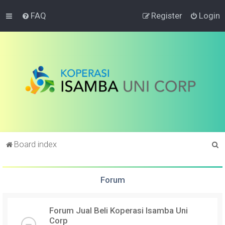
FAQ
Register
Login
S
Board index
e
a
Forum
r
c
Forum Jual Beli Koperasi Isamba Uni
h
Corp