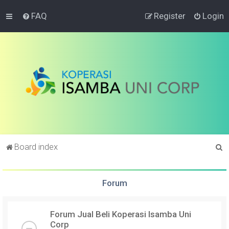
FAQ
Register
Login
S
Board index
e
a
Forum
r
c
Forum Jual Beli Koperasi Isamba Uni
h
Corp